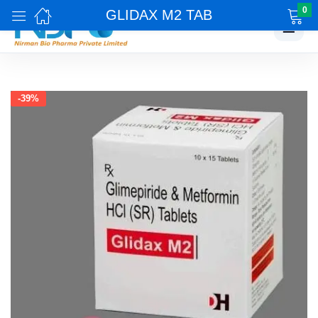
0
GLIDAX M2 TAB
☰
-39%